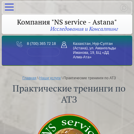
Компания "NS service - Astana"
Исследования и Консалтинг
8 (700) 365 72 18
Казахстан, Нур-Султан
(Астана), ул. Амангельды
Иманова, 19, БЦ «ДД
Алма-Ата»
Главная
 \ 
Наши услуги
 \ Практические тренинги по АТЗ
Практические тренинги по
АТЗ